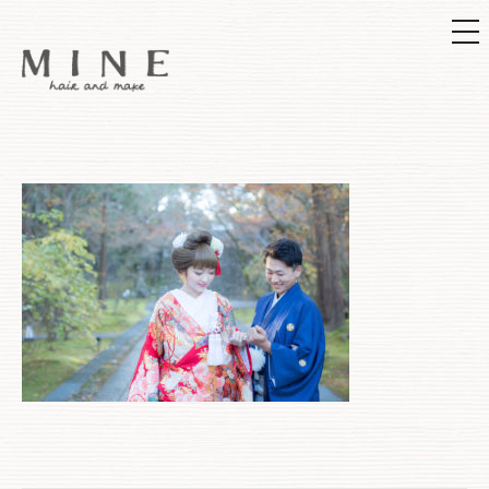
メ
ニ
ュ
ー
コ
ン
テ
ン
ツ
へ
ス
キ
ッ
プ