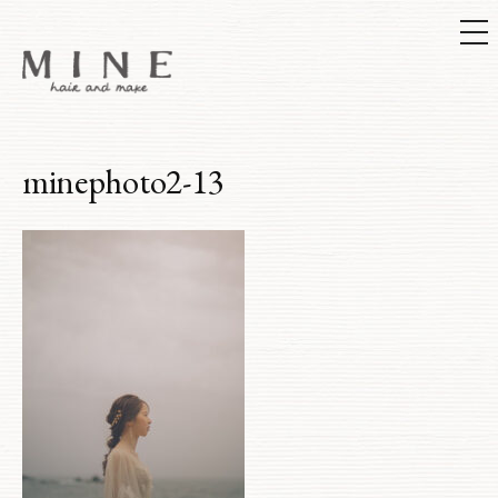
メ
ニ
ュ
ー
コ
ン
テ
ン
ツ
minephoto2-13
へ
ス
キ
ッ
プ